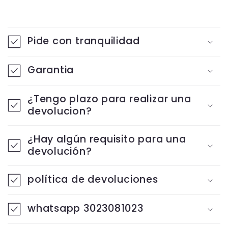
C
o
Pide con tranquilidad
n
t
Garantia
e
¿Tengo plazo para realizar una
n
devolucion?
i
d
¿Hay algún requisito para una
o
devolución?
d
política de devoluciones
e
s
whatsapp 3023081023
p