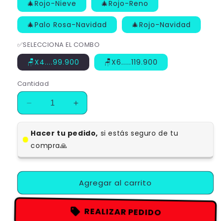
🎄Rojo-Nieve
🎄Rojo-Reno
🎄Palo Rosa-Navidad
🎄Rojo-Navidad
✅SELECCIONA EL COMBO
🪑X4....99.900
🪑X6.....119.900
Cantidad
Reducir
Aumentar
cantidad
cantidad
para
para
Hacer tu pedido,
si estás seguro de tu
PROMOCIÓN
PROMOCIÓN
compra🙏
EN
EN
FUNDAS
FUNDAS
EDICION
EDICION
NAVIDAD
NAVIDAD
Agregar al carrito
🎄
🎄
⭐⭐⭐⭐⭐5/5
⭐⭐⭐⭐⭐5/5
REALIZAR PEDIDO
🎄
🎄