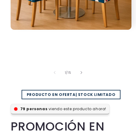
Abrir
elemento
multimedia
1
en
una
ventana
modal
de
1
/
15
PRODUCTO EN OFERTA| STOCK LIMITADO
personas
viendo este producto ahora!
PROMOCIÓN EN