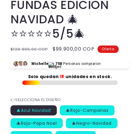
FUNDAS EDICION
NAVIDAD 🎄
⭐⭐⭐⭐⭐5/5🎄
Precio
Precio
$99.900,00 COP
$129.900,00 COP
Oferta
habitual
de
oferta
Michelle
y
758
Personas compraron
Solo quedan
18
unidades en stock.
👉SELECCIONA EL DISEÑO
🎄Azul Navidad
🎄Rojo-Campanas
🎄Rojo-Papa Noel
🎄Negro-Navidad